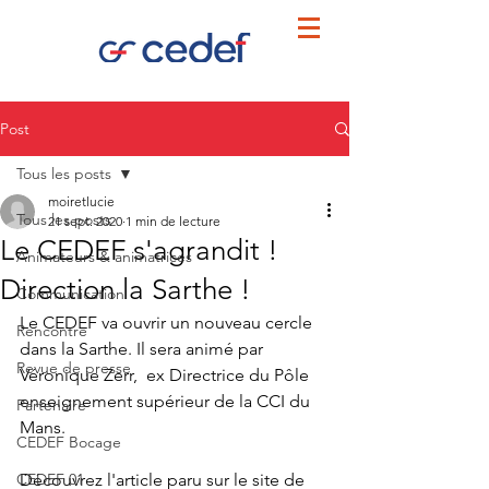
Post
Tous les posts
moiretlucie
Tous les posts
21 sept. 2020
1 min de lecture
Le CEDEF s'agrandit !
Animateurs & animatrices
Direction la Sarthe !
Communication
Le CEDEF va ouvrir un nouveau cercle 
Rencontre
dans la Sarthe. Il sera animé par 
Revue de presse
Véronique Zerr,  
ex Directrice du Pôle 
enseignement supérieur de la CCI du 
Partenaire
Mans. 
CEDEF Bocage
CEDEF 01
Découvrez l'article paru sur le site de 