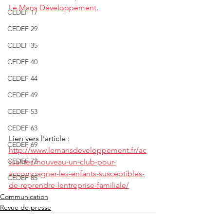
Le Mans Développement
. 
CEDEF 17
CEDEF 29
CEDEF 35
CEDEF 40
CEDEF 44
CEDEF 49
CEDEF 53
CEDEF 63
Lien vers l'article : 
CEDEF 69
http://www.lemansdeveloppement.fr/ac
CEDEF 72
tualites/nouveau-un-club-pour-
accompagner-les-enfants-susceptibles-
CEDEF 85
de-reprendre-lentreprise-familiale/
Communication
Revue de presse