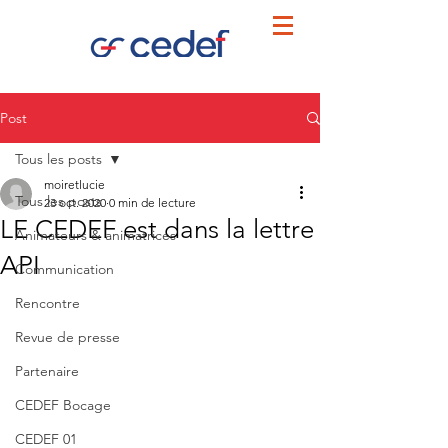
Post
Tous les posts
moiretlucie
Tous les posts
23 oct. 2020
0 min de lecture
LE CEDEF est dans la lettre
Animateurs & animatrices
API
Communication
Rencontre
Revue de presse
Partenaire
CEDEF Bocage
CEDEF 01