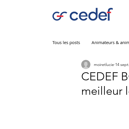
Tous les posts
Animateurs & anim
moiretlucie
14 sept
CEDEF Bocage
CEDEF 01
CEDEF B
meilleur 
CEDEF 53
CEDEF 63
C