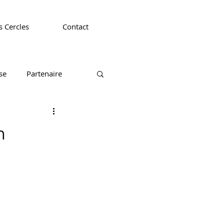
 Cercles
Contact
se
Partenaire
CEDEF 44
CEDEF 49
n