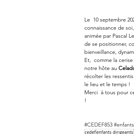
Le  10 septembre 202
connaissance de soi,
animée par Pascal Le
de se positionner, co
bienveillance, dynami
Et,  comme la cerise 
notre hôte au 
Celad
récolter les ressenti
le lieu et le temps ! 
Merci  à tous pour c
!
#CEDEF853
#enfants
cedef
enfants dirigeants