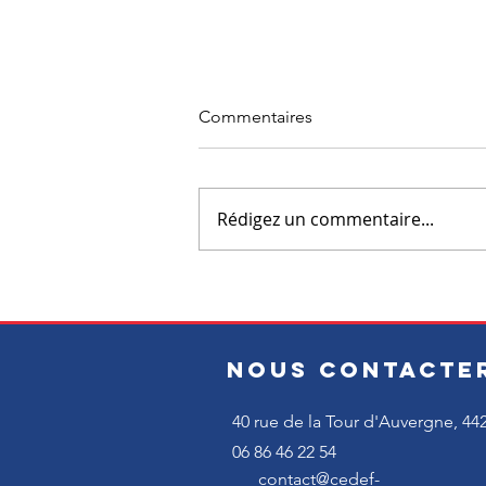
Commentaires
Rédigez un commentaire...
CEDEF 44 : management,
leadership, équipes...
NOUS CONTACTE
40 rue de la Tour d'Auvergne,
44
06 86 46 22 54
contact@cedef-