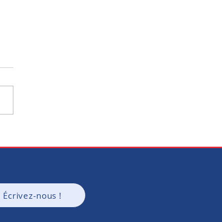
EDEF 72 a fait sa rentrée
Écrivez-nous !