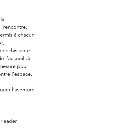
la 
  rencontre, 
permis à chacun 
e,  
enrichissante. 
e l'accueil de 
 mesure pour 
ntre l'espace, 
uer l'aventure 
urleader