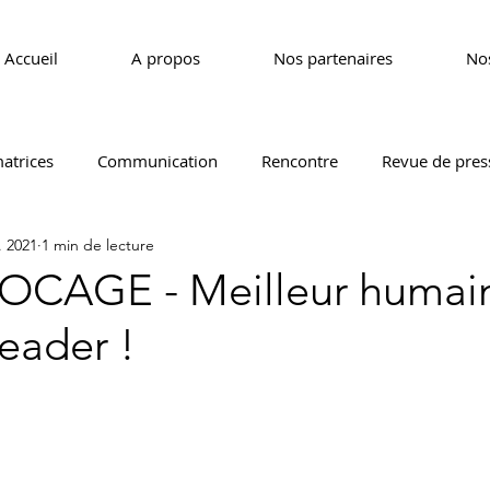
Accueil
A propos
Nos partenaires
Nos
atrices
Communication
Rencontre
Revue de pres
. 2021
1 min de lecture
CEDEF 17
CEDEF 29
CEDEF 35
CEDEF 40
OCAGE - Meilleur humai
leader !
EDEF 69
CEDEF 72
CEDEF 85