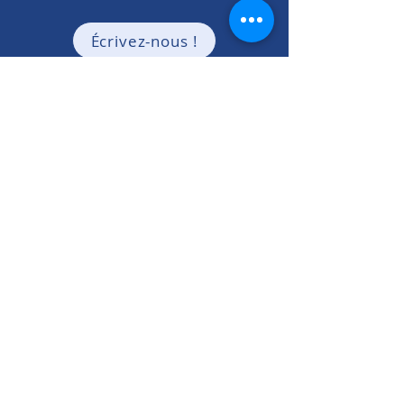
Écrivez-nous !
40 rue de la Tour d'Auvergne,
44200
NANTES
06 86 46 22 54
contact@cedef-france.fr