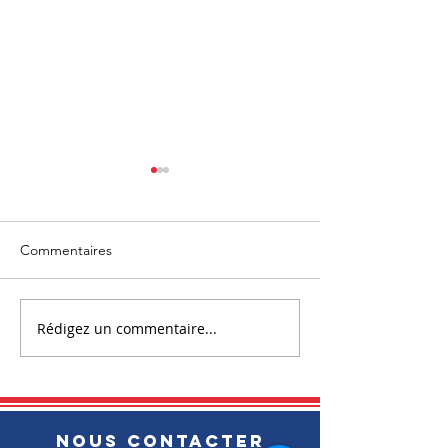
Commentaires
Rédigez un commentaire...
Le CEDEF 72 a fait sa
CEDEF 85 a fait 
rentrée
!
NOUS CONTACTER