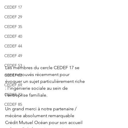
CEDEF 17
CEDEF 29
CEDEF 35
CEDEF 40
CEDEF 44
CEDEF 49
CEDEF 53
Les membres du cercle CEDEF 17
 se 
sont retrouvés
 récemment pour 
CEDEF 63
évoquer un sujet particulièrement riche 
CEDEF 69
: l'ingénierie sociale au sein de 
CEDEF 72
l'entreprise familiale. 
CEDEF 85
Un grand merci à notre partenaire / 
mécène absolument remarquable 
Crédit Mutuel Océan
 pour son accueil 