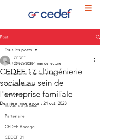
Post
Tous les posts
CEDEF
Tous les posts
23 oct. 2023
1 min de lecture
CEDEF 17 : l'ingénierie
Animateurs & animatrices
sociale au sein de
Communication
l'entreprise familiale
Rencontre
Dernière mise à jour :
24 oct. 2023
Revue de presse
Partenaire
CEDEF Bocage
CEDEF 01