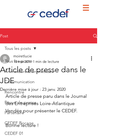
Post
Tous les posts
moiretlucie
Tous les posts
15 mai 2019
1 min de lecture
Article de presse dans le
Animateurs & animatrices
JDE
Communication
Dernière mise à jour :
23 janv. 2020
Rencontre
Article de presse paru dans le Journal 
Revue de presse
des Entreprises Loire-Atlantique 
Vendée pour présenter le CEDEF. 
Partenaire
CEDEF Bocage
Bonne lecture ! 
CEDEF 01