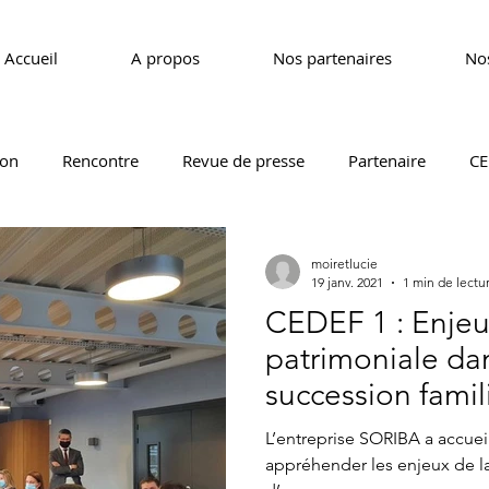
Accueil
A propos
Nos partenaires
Nos
ion
Rencontre
Revue de presse
Partenaire
CE
CEDEF 40
CEDEF 44
CEDEF 49
CEDEF 53
moiretlucie
19 janv. 2021
1 min de lectu
CEDEF 1 : Enjeux de la gestion
patrimoniale da
succession famil
L’entreprise SORIBA a accueil
appréhender les enjeux de la