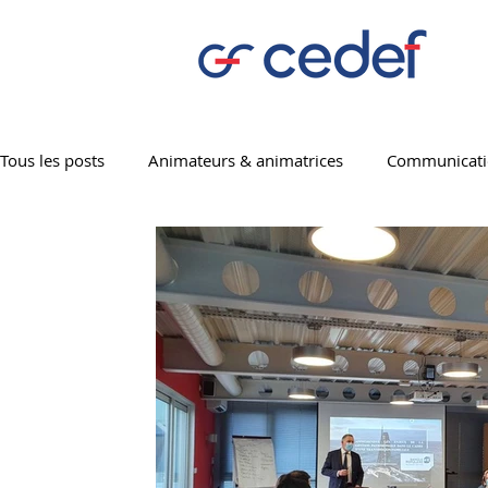
Tous les posts
Animateurs & animatrices
Communicat
CEDEF 01
CEDEF 17
CEDEF 29
CEDEF 35
CEDEF 69
CEDEF 72
CEDEF 85