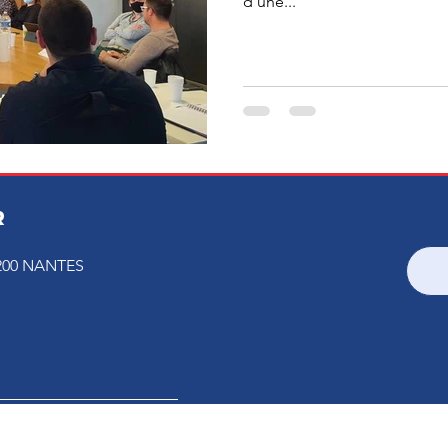
d’une...
R
200 NANTES