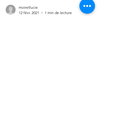
moiretlucie
12 févr. 2021
1 min de lecture
Le CEDEF passe à la
Radio RCF Anjou !
Philbert Corbrejaud, Président du CEDEF, a
été interviewé par la Radio RCF Anjou dans
l’émission Mordus d’Entreprendre pour
communiquer...
NOUS CONTACTER