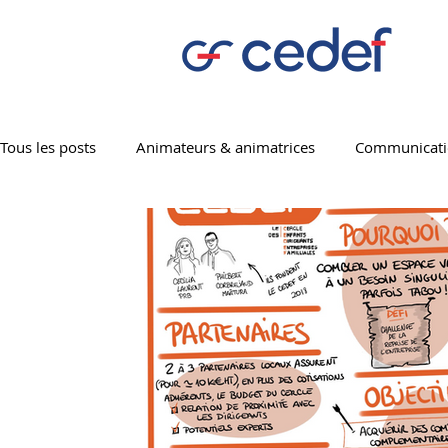
Tous les posts
Animateurs & animatrices
Communicat
CEDEF 01
CEDEF 17
CEDEF 29
CEDEF 35
CEDEF 69
CEDEF 72
CEDEF 85