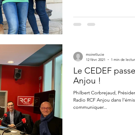
moiretlucie
12 févr. 2021
1 min de lectu
Le CEDEF passe
Anjou !
Philbert Corbrejaud, Président du CEDEF, a é
Radio RCF Anjou dans l’émi
communiquer...