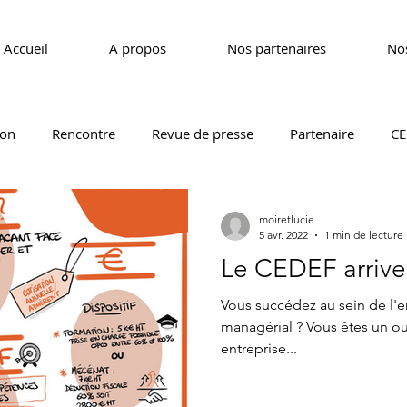
Accueil
A propos
Nos partenaires
Nos
ion
Rencontre
Revue de presse
Partenaire
CE
CEDEF 40
CEDEF 44
CEDEF 49
CEDEF 53
moiretlucie
5 avr. 2022
1 min de lecture
Le CEDEF arrive 
Vous succédez au sein de l'en
managérial ? Vous êtes un o
entreprise...