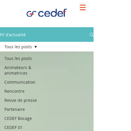
Fil d'actualité
Tous les posts
Tous les posts
Animateurs &
animatrices
Communication
Rencontre
Revue de presse
Partenaire
CEDEF Bocage
CEDEF 01