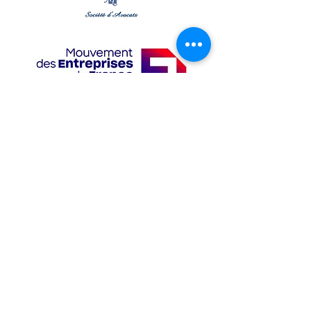
NOUS CONTACTER
Écrivez-nous !
40 rue de la Tour d'Auvergne,
44200
NANTES
06 86 46 22 54
contact@cedef-france.fr