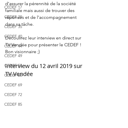
d’assurer la pérennité de la société 
CEDEF 17
familiale mais aussi de trouver des 
CEDEF 29
réponses et de l’accompagnement 
dans sa tâche. 
CEDEF 35
CEDEF 40
Découvrez leur interview en direct sur 
TV Vendée pour présenter le CEDEF !
CEDEF 44
Bon visionnaire ;) 
CEDEF 49
Interview du 12 avril 2019 sur 
CEDEF 53
TV Vendée
CEDEF 63
CEDEF 69
CEDEF 72
CEDEF 85