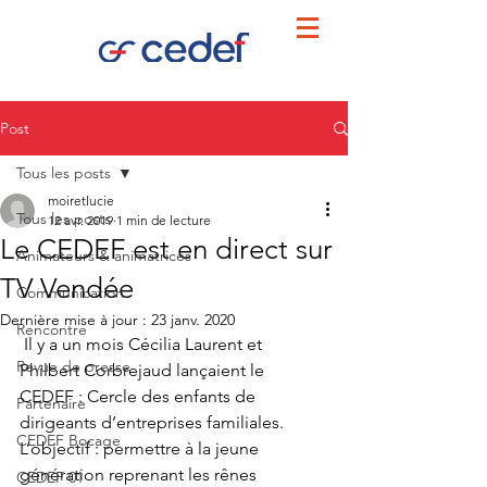
Post
Tous les posts
moiretlucie
Tous les posts
12 avr. 2019
1 min de lecture
Le CEDEF est en direct sur
Animateurs & animatrices
TV Vendée
Communication
Dernière mise à jour :
23 janv. 2020
Rencontre
 Il y a un mois Cécilia Laurent et 
Revue de presse
Philbert Corbrejaud lançaient le 
CEDEF : Cercle des enfants de 
Partenaire
dirigeants d’entreprises familiales. 
CEDEF Bocage
L’objectif : permettre à la jeune 
génération reprenant les rênes 
CEDEF 01