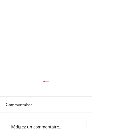
Commentaires
Rédigez un commentaire...
On parle du CEDEF dans
Le CEDEF passe 