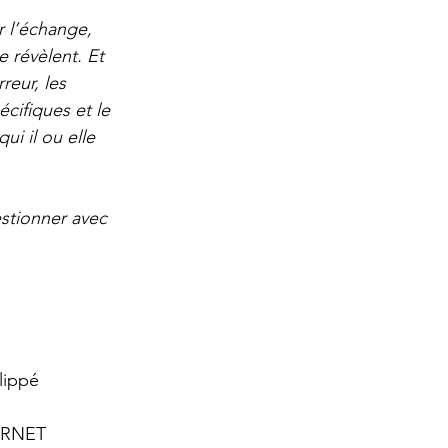
 l’échange, 
e révèlent. Et 
eur, les 
cifiques et le 
i il ou elle 
stionner avec 
lippé
RNET 