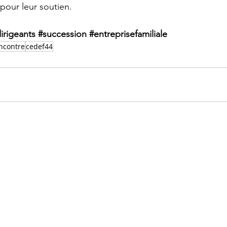
 pour leur soutien.
irigeants
#succession
#entreprisefamiliale
ncontre
cedef44