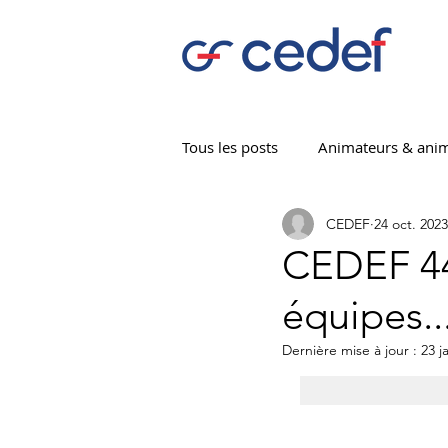
Tous les posts
Animateurs & anim
CEDEF
24 oct. 2023
CEDEF Bocage
CEDEF 01
CEDEF 44
équipes..
CEDEF 53
CEDEF 63
C
Dernière mise à jour :
23 j