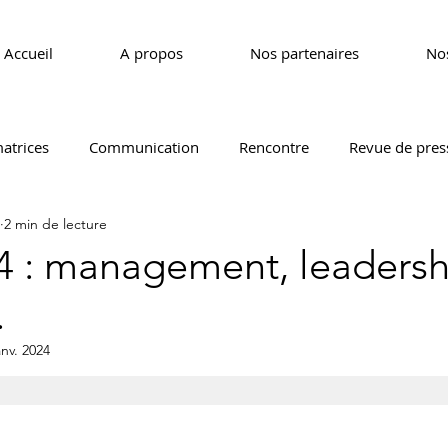
Accueil
A propos
Nos partenaires
Nos
atrices
Communication
Rencontre
Revue de pres
2 min de lecture
CEDEF 17
CEDEF 29
CEDEF 35
CEDEF 40
 : management, leadersh
.
EDEF 69
CEDEF 72
CEDEF 85
anv. 2024