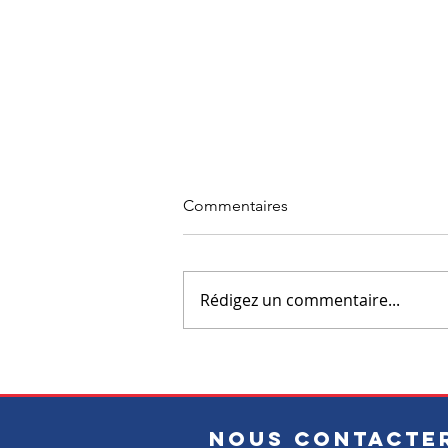
Commentaires
Rédigez un commentaire...
CEDEF 17 : l'ingénierie
sociale au sein de l'entreprise
familiale
NOUS CONTACTE