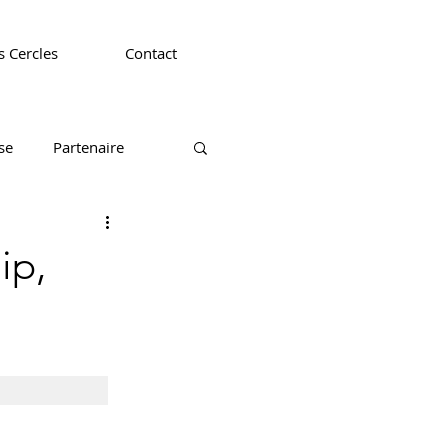
 Cercles
Contact
se
Partenaire
CEDEF 44
CEDEF 49
ip,